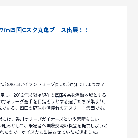
7in四国Cスタ丸亀ブース出展！！
球の四国アイランドリーグplusご存知でしょうか？
足し、2012年以後は現在の
四国
4県を活動地域とする
ロ野球リーグ選手を目指そうとする選手たちが集まり、
んでいる、四国の野球小僧憧れのアスリート集団です。
県には、香川オリーブガイナーズという素晴らしい
り組みとして、来場者へ国際交流の機会を提供しようと
されたので、オイスカも出展させていただきました。