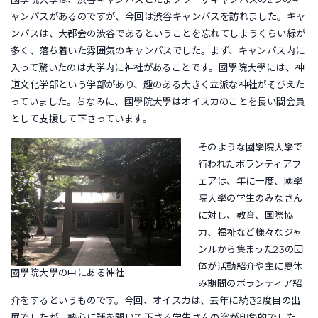
ャンパスがあるのですが、今回は渋谷キャンパスを訪れました。キャ
ンパスは、大都会の渋谷であるということを忘れてしまうくらい緑が
多く、落ち着いた雰囲気のキャンパスでした。まず、キャンパス内に
入って驚いたのは大学内に神社があることです。國學院大學には、神
道文化学部という学部があり、趣のある大きく立派な神社がそびえた
っていました。ちなみに、國學院大學はオイスカのことを長い間会員
として支援して下さっています。
そのような國學院大學で
行われたボランティアフ
ェアは、年に一度、國學
院大學の学生のみなさん
に対し、教育、国際協
力、福祉など様々なジャ
ンルから集まった23の団
体が活動紹介や主に夏休
國學院大學の中にある神社
み期間のボランティア紹
介をするというものです。今回、オイスカは、去年に続き2度目の出
展でしたが、熱心に話を聞いて下さる学生さんの姿が印象的でした。