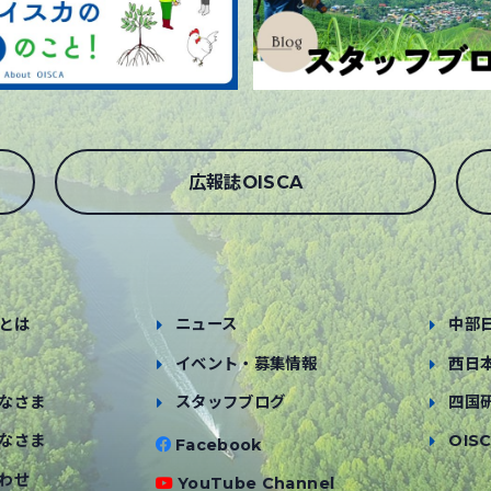
広報誌OISCA
とは
ニュース
中部
イベント・募集情報
西日
なさま
スタッフブログ
四国
なさま
OISC
Facebook
わせ
YouTube Channel