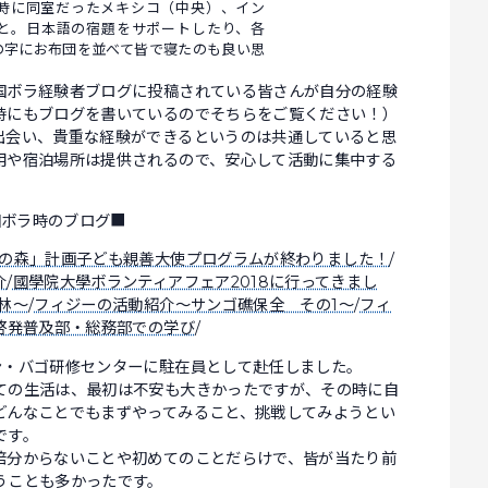
時に同室だったメキシコ（中央）、イン
と。日本語の宿題をサポートしたり、各
の字にお布団を並べて皆で寝たのも良い思
国ボラ経験者ブログに投稿されている皆さんが自分の経験
時にもブログを書いているのでそちらをご覧ください！）
出会い、貴重な経験ができるというのは共通していると思
用や宿泊場所は提供されるので、安心して活動に集中する
国ボラ時のブログ■
の森」計画子ども親善大使プログラムが終わりました！
/
介
/
國學院大學ボランティアフェア2018に行ってきまし
林～
/
フィジーの活動紹介～サンゴ礁保全 その1～
/
フィ
啓発普及部・総務部での学び
/
ン・バゴ研修センターに駐在員として赴任しました。
ての生活は、最初は不安も大きかったですが、その時に自
どんなことでもまずやってみること、挑戦してみようとい
です。
倍分からないことや初めてのことだらけで、皆が当たり前
うことも多かったです。