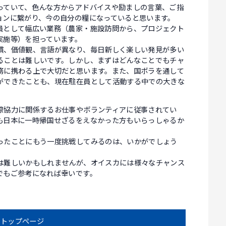
っていて、色んな方からアドバイスや励ましの言葉、ご指
ョンに繋がり、今の自分の糧になっていると思います。
員として幅広い業務（農家・施設訪問から、プロジェクト
実施等）を担っています。
慣、価値観、言語が異なり、毎日新しく楽しい発見が多い
ることは難しいです。しかし、まずはどんなことでもチャ
務に携わる上で大切だと思います。また、国ボラを通して
ができたことも、現在駐在員として活動する中での大きな
際協力に関係するお仕事やボランティアに従事されてい
も日本に一時帰国せざるをえなかった方もいらっしゃるか
ったことにもう一度挑戦してみるのは、いかがでしょう
は難しいかもしれませんが、オイスカには様々なチャンス
でもご参考になれば幸いです。
トップページ