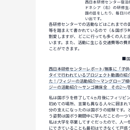
西日本研修センター宿泊
ドネシア（右）の研修生
国の話をしたり、毎日川
い出です。
各研修センターでの活動などはこれまでの
等を踏まえて書かれているので（＆国ボラ
割愛しますが、どこに行っても多くの人と
います。また、活動に生じる交通費等の費
ことができます。
■
西日本研修センターレポート
/
無事に「子供
タイで行われているプロジェクト動画の紹
た！
/
フィジーの活動紹介～マングローブ植
ジーの活動紹介～サンゴ礁保全 その2～
/
私は国ボラを修了して4ヵ月後にフィリピ
初めての場所、言葉も異なる人々に囲まれ
分の支えになったのは国ボラの経験です。
う姿勢は国ボラ期間中に学んだことの一つ
私は大学を卒業してすぐだったので、人一
にできていることも最初はできなくて戸惑