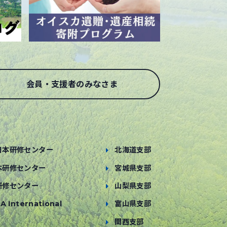
会員・支援者のみなさま
日本研修センター
北海道支部
本研修センター
宮城県支部
研修センター
山梨県支部
A International
富山県支部
関西支部