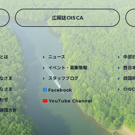
広報誌OISCA
とは
ニュース
中部
イベント・募集情報
西日
なさま
スタッフブログ
四国
なさま
OISC
Facebook
わせ
YouTube Channel
保護方針