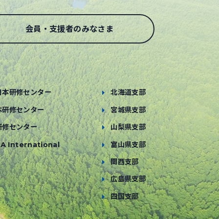
会員・支援者のみなさま
日本研修センター
北海道支部
本研修センター
宮城県支部
研修センター
山梨県支部
A International
富山県支部
関西支部
広島県支部
四国支部