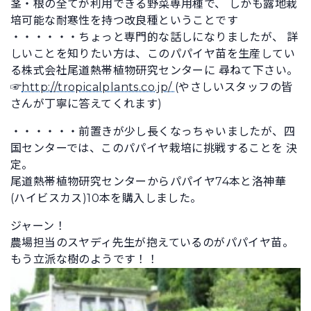
茎・根の全てが利用できる野菜専用種で、 しかも露地栽
培可能な耐寒性を持つ改良種ということです
・・・・・・ちょっと専門的な話しになりましたが、 詳
しいことを知りたい方は、このパパイヤ苗を生産してい
る株式会社尾道熱帯植物研究センターに 尋ねて下さい。
☞
http://tropicalplants.co.jp/
(やさしいスタッフの皆
さんが丁寧に答えてくれます)
・・・・・・前置きが少し長くなっちゃいましたが、四
国センターでは、このパパイヤ栽培に挑戦することを 決
定。
尾道熱帯植物研究センターからパパイヤ74本と洛神華
(ハイビスカス)10本を購入しました。
ジャーン！
農場担当のスヤディ先生が抱えているのがパパイヤ苗。
もう立派な樹のようです！！