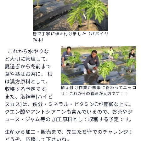
皆で丁寧に植え付けました（パパイヤ
74本）
これから水やりな
ど大切に管理して、
夏過ぎから冬前まで
葉や茎はお茶に、 根
は漢方原料として、
植え付け作業が無事に終わってニッコ
収穫する予定です。
リ！これからの管理が大切です！！
また、洛神華(ハイビ
スカス)は、鉄分・ミネラル・ビタミンCが豊富な上に、
クエン酸やアントシアニンも含んでいるので、お茶やジ
ュース・ジャム等の 加工原料として収穫する予定です。
生産から加工・販売まで、先生たち皆でのチャレンジ！
どうぞ、応援して下さいね。