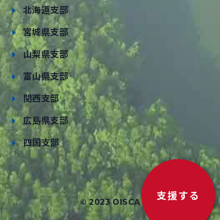
北海道支部
宮城県支部
山梨県支部
富山県支部
関西支部
広島県支部
四国支部
支援する
© 2023 OISCA