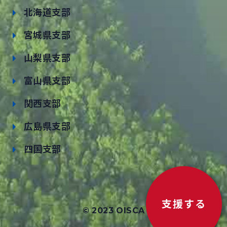
北海道支部
宮城県支部
山梨県支部
富山県支部
関西支部
広島県支部
四国支部
支援する
© 2023 OISCA