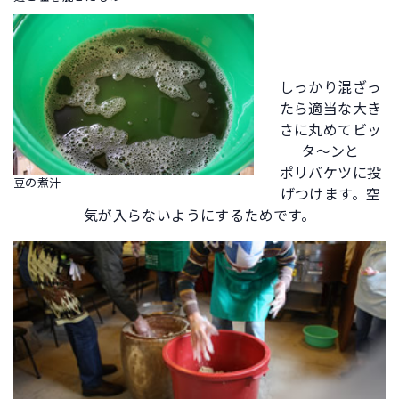
しっかり混ざっ
たら適当な大き
さに丸めてビッ
タ～ンと
ポリバケツに投
豆の煮汁
げつけます。空
気が入らないようにするためです。