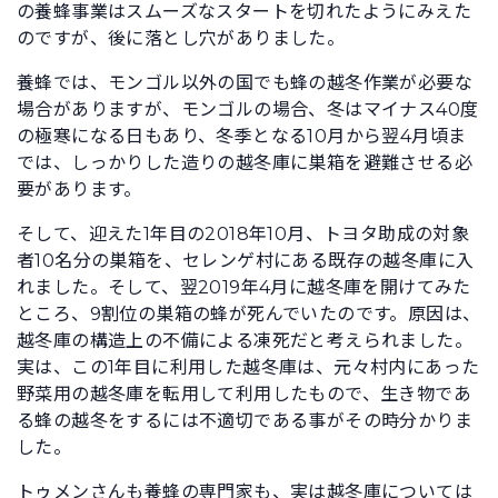
の養蜂事業はスムーズなスタートを切れたようにみえた
のですが、後に落とし穴がありました。
養蜂では、モンゴル以外の国でも蜂の越冬作業が必要な
場合がありますが、モンゴルの場合、冬はマイナス40度
の極寒になる日もあり、冬季となる10月から翌4月頃ま
では、しっかりした造りの越冬庫に巣箱を避難させる必
要があります。
そして、迎えた1年目の2018年10月、トヨタ助成の対象
者10名分の巣箱を、セレンゲ村にある既存の越冬庫に入
れました。そして、翌2019年4月に越冬庫を開けてみた
ところ、9割位の巣箱の蜂が死んでいたのです。原因は、
越冬庫の構造上の不備による凍死だと考えられました。
実は、この1年目に利用した越冬庫は、元々村内にあった
野菜用の越冬庫を転用して利用したもので、生き物であ
る蜂の越冬をするには不適切である事がその時分かりま
した。
トゥメンさんも養蜂の専門家も、実は越冬庫については