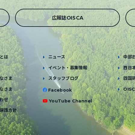
広報誌OISCA
とは
ニュース
中部
イベント・募集情報
西日
なさま
スタッフブログ
四国
なさま
OISC
Facebook
わせ
YouTube Channel
保護方針