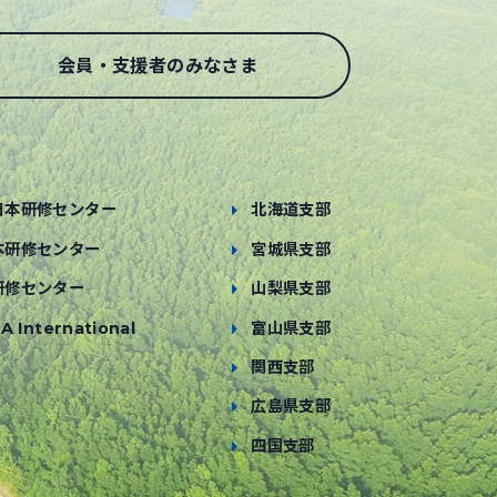
会員・支援者のみなさま
日本研修センター
北海道支部
本研修センター
宮城県支部
研修センター
山梨県支部
A International
富山県支部
関西支部
広島県支部
四国支部