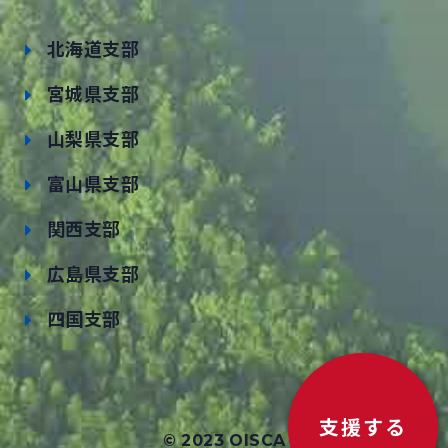
北海道支部
宮城県支部
山梨県支部
富山県支部
関西支部
広島県支部
四国支部
支援する
© 2023 OISCA