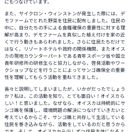
にもつなげています。
また、サイクロン・ウィンストンが発生した際には、デ
モファームでとれた野菜を住民に配布しました。住民の
中に、自分たちの手による食糧確保の重要性に対する理
解が高まり、デモファームを真似した植え付けを家の近
くで行う動きもあらわれました。さらに住民たちだけで
はなく、リゾートホテルや政府の関係機関、またオイス
カの現地カウンターパートである青年スポーツ省や国立
青年研修所の研修生らと協力しながら、啓発活動やワー
クショップなどを行うことによってサンゴ礁保全の重要
性を理解してもらう活動を重ねてきました。
長々と説明してしまいましたが、いかがだったでしょう
か？私は、この活動を知り、とても面白い！オイスカら
しい！と思いました。なぜなら、オイスカは持続的にサ
ンゴ礁を保護し、環境問題の解決につなげていきたいと
考えているからこそ、サンゴ礁と共存して生活している
住民を巻き込みながら、活動をしているのだと思うから
です。そして、オイスカから少しずつ住民主体になるよ