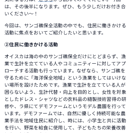
は、その後半になります。ぜひ、もう少しだけお付き合
いください～！
今回は、サンゴ礁保全活動の中でも、住民に働きかける
活動に焦点をおいてご紹介したいと思います。
②住民に働きかける活動
オイスカは海の中のサンゴ礁保全だけにとどまらず、漁
業で生計を立てている人やコミュニティーに対してアプ
ローチする活動も行っています。なぜなら、サンゴ礁を
守るために「海洋保全地域」という漁業をしてはいけな
い場所を設けたためです。漁業で生計を立てている人が
困らないよう、生計代替・向上を目的とし、女性を対象
としたドレス・シャツなどの衣料品の縫製技術習得の研
修や、ラ県にてデモファームというモデル農園を行って
います。デモファームでは、自然に優しく持続可能な農
業手法を地域住民に紹介し、時には、小学生と共に活動
を行い、野菜を給食に使用して、子どもたちの栄養改善