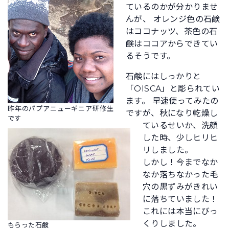
ているのかが分かりませ
んが、 オレンジ色の石鹸
はココナッツ、茶色の石
鹸はココアからできてい
るそうです。
石鹸にはしっかりと
「OISCA」と彫られてい
ます。 早速使ってみたの
昨年のパプアニューギニア研修生
ですが、秋になり乾燥し
です
ているせいか、洗顔
した時、少しヒリヒ
リしました。
しかし！今までなか
なか落ちなかった毛
穴の黒ずみがきれい
に落ちていました！
これには本当にびっ
くりしました。
もらった石鹸