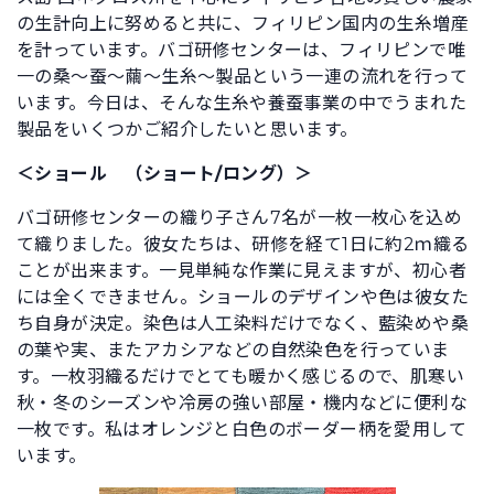
の生計向上に努めると共に、フィリピン国内の生糸増産
を計っています。バゴ研修センターは、フィリピンで唯
一の桑～蚕～繭～生糸～製品という一連の流れを行って
います。今日は、そんな生糸や養蚕事業の中でうまれた
製品をいくつかご紹介したいと思います。
＜ショール （ショート/ロング）＞
バゴ研修センターの織り子さん7名が一枚一枚心を込め
て織りました。彼女たちは、研修を経て1日に約2ｍ織る
ことが出来ます。一見単純な作業に見えますが、初心者
には全くできません。ショールのデザインや色は彼女た
ち自身が決定。染色は人工染料だけでなく、藍染めや桑
の葉や実、またアカシアなどの自然染色を行っていま
す。一枚羽織るだけでとても暖かく感じるので、肌寒い
秋・冬のシーズンや冷房の強い部屋・機内などに便利な
一枚です。私はオレンジと白色のボーダー柄を愛用して
います。