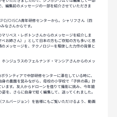
ジをいただきましたので、シンポジウムでは編集して一部
で、編集前のメッセージの一部を紹介させていただきま
PD/OISCA青年研修センターから。シャリフさん（四
のみなさんからです。
のマリべス・レボトンさんからのメッセージを紹介しま
マベお姉さん）」として日本の方もご存知の方も多いと思
語のメッセージを、テクノロジーを駆使した力作の背景と
、ホンジュラスのフェルナンド・マンシアさんからのメッ
力ボランティアで中部研修センターに滞在している時に、
自身の農園を営みながら、母校の小学校で「子供の森」計
ています。友人からドローンを借りて撮影に挑み、今年娘
の姿を、さらに自身で短く編集して、送ってくれました。
（フルバージョン）を皆様にもご覧いただけるよう、動画