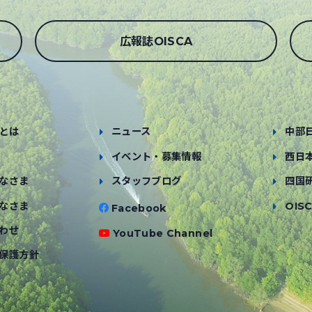
広報誌OISCA
とは
ニュース
中部
イベント・募集情報
西日
なさま
スタッフブログ
四国
なさま
OISC
Facebook
わせ
YouTube Channel
保護方針