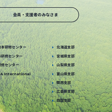
会員・支援者のみなさま
日本研修センター
北海道支部
本研修センター
宮城県支部
研修センター
山梨県支部
A International
富山県支部
関西支部
広島県支部
四国支部