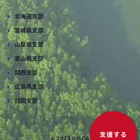
北海道支部
宮城県支部
山梨県支部
富山県支部
関西支部
広島県支部
四国支部
支援する
© 2023 OISCA