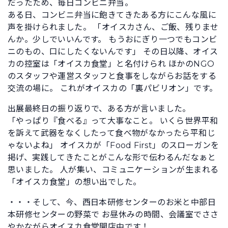
だったため、毎日コンビニ弁当。
ある日、コンビニ弁当に飽きてきたある方にこんな風に
声を掛けられました。 「オイスカさん、ご飯、残りませ
んか。少しでいいんです。 もうおにぎり一つでもコンビ
ニのもの、口にしたくないんです」 その日以降、オイス
カの控室は「オイスカ食堂」と名付けられ ほかのNGO
のスタッフや運営スタッフと食事をしながらお話をする
交流の場に。 これがオイスカの「裏パビリオン」です。
出展最終日の振り返りで、ある方が言いました。
「やっぱり『食べる』って大事なこと。 いくら世界平和
を訴えて武器をなくしたって食べ物がなかったら平和じ
ゃないよね」 オイスカが「Food First」のスローガンを
掲げ、実践してきたことがこんな形で伝わるんだなぁと
思いました。 人が集い、コミュニケーションが生まれる
「オイスカ食堂」の想い出でした。
・・・そして、今、西日本研修センターのお米と中部日
本研修センターの野菜で お昼休みの時間、会議室でささ
やかながらオイスカ食堂開店中です！