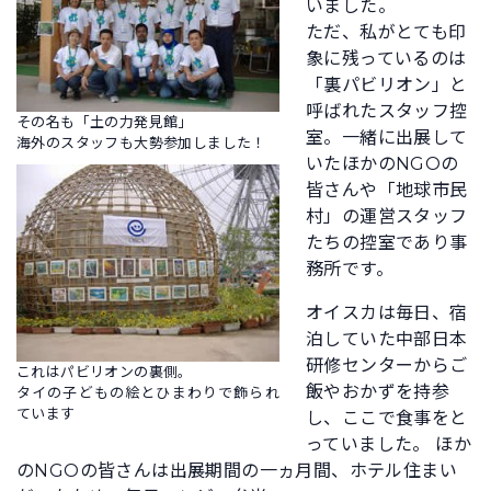
いました。
ただ、私がとても印
象に残っているのは
「裏パビリオン」と
呼ばれたスタッフ控
その名も「土の力発見館」
室。一緒に出展して
海外のスタッフも大勢参加しました！
いたほかのNGOの
皆さんや「地球市民
村」の運営スタッフ
たちの控室であり事
務所です。
オイスカは毎日、宿
泊していた中部日本
研修センターからご
これはパビリオンの裏側。
飯やおかずを持参
タイの子どもの絵とひまわりで飾られ
ています
し、ここで食事をと
っていました。 ほか
のNGOの皆さんは出展期間の一ヵ月間、ホテル住まい