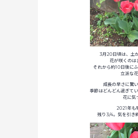
3月20日頃は、土
花が咲くのは
それから約10日後に
立派な
成長の早さに驚
季節はどんどん過ぎて
花に気
2021年
残り3/4。気を引