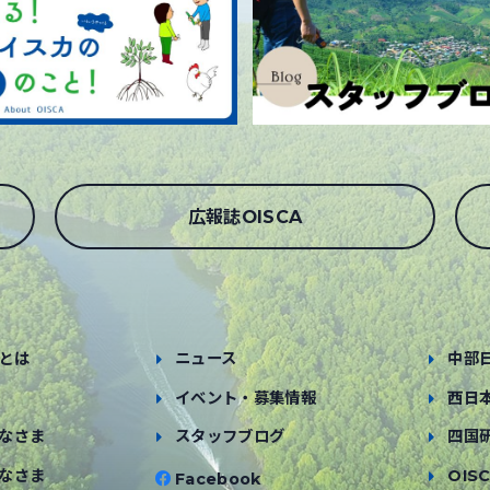
広報誌OISCA
とは
ニュース
中部
イベント・募集情報
西日
なさま
スタッフブログ
四国
なさま
OISC
Facebook