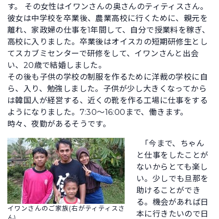
す。 その女性はイワンさんの奥さんのティティスさん。
彼女は中学校を卒業後、農業高校に行くために、親元を
離れ、家政婦の仕事を1年間して、自分で授業料を稼ぎ、
高校に入りました。卒業後はオイスカの短期研修生とし
てスカブミセンターで研修をして、イワンさんと出会
い、20歳で結婚しました。
その後も子供の学校の制服を作るために洋裁の学校に自
ら、入り、勉強しました。子供が少し大きくなってから
は韓国人が経営する、近くの靴を作る工場に仕事をする
ようになりました。7:30～16:00まで、働きます。
時々、夜勤があるそうです。
「今まで、ちゃん
と仕事をしたことが
ないからとても楽し
い。少しでも旦那を
助けることができ
る。機会があれば日
イワンさんのご家族(右がティティスさ
本に行きたいので日
ん)