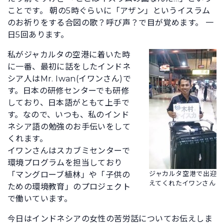
ことです。 朝の5時ぐらいに「アザン」というイスラム
のお祈りをする合図の歌？呼び声？で目が覚めます。 一
日5回あります。
私がジャカルタの空港に着いた時
に一番、最初に話をしたインドネ
シア人はMr. Iwan(イワンさん)で
す。日本の研修センターでも研修
しており、日本語がともて上手で
す。なので、いつも、私のインド
ネシア語の勉強のお手伝いをして
くれます。
イワンさんはスカブミセンターで
環境プログラムを担当しており
ジャカルタ空港で出迎
「マングローブ植林」や「子供の
えてくれたイワンさん
ための環境教育」のプロジェクト
で働いています。
今日はインドネシアの女性の苦労話についてお伝えしま