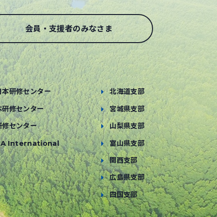
会員・支援者のみなさま
日本研修センター
北海道支部
本研修センター
宮城県支部
研修センター
山梨県支部
A International
富山県支部
関西支部
広島県支部
四国支部