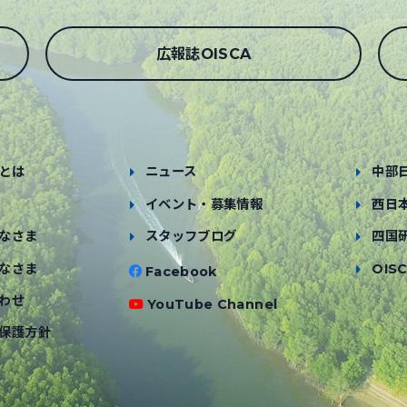
広報誌OISCA
とは
ニュース
中部
イベント・募集情報
西日
なさま
スタッフブログ
四国
なさま
OISC
Facebook
わせ
YouTube Channel
保護方針