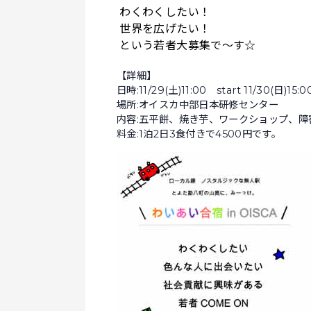
わくわくしたい！
世界を広げたい！
という若者大募集で～す☆
【詳細】
日時:11/29(土)11:00 start 11/30(日)15:0
場所:オイスカ中部日本研修センター
内容:五平餅、焼き芋、ワークショップ、障
料金:1泊2日3食付きで4500円です。