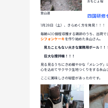
おもじょ桜
登山道
四国研修
1月28日（土）、きらめく方を発見！！！
毎朝400個程収穫する鶏卵のうち、出荷で
シフォンケーキ
を作り始めた永山さん。
見たこともない大きな業務用ボール！！
巨大な攪拌機！！！
見る見るうちにきめ細やかな「メレンゲ」
心を込めてサクサク生地つくりをする永山
ここに美味しさの秘密があったのです。