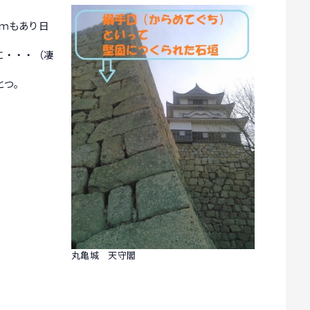
ｍもあり日
に・・・（凄
とつ。
丸亀城 天守閣