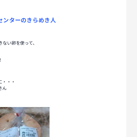
センターのきらめき人
きない卵を使って、
！
に・・・
さん