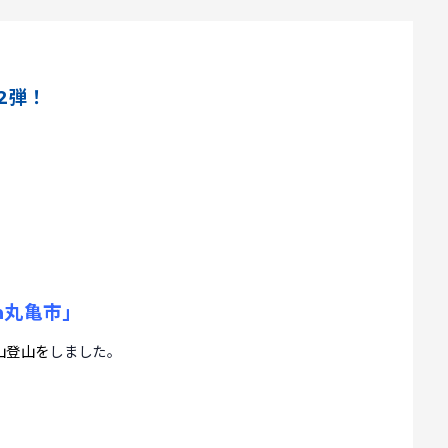
2弾！
！
n
丸亀市」
山登山を
しました。