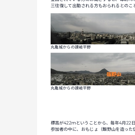
三往復して出勤される方もおられるとのこ
丸亀城からの讃岐平野
丸亀城からの讃岐平野
標高が422ｍということから、毎年4月2
参加者の中に、おもじょ（飯野山を造った