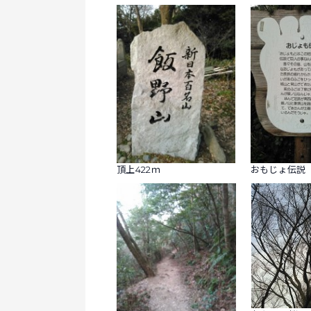
頂上422ｍ
おもじょ伝説