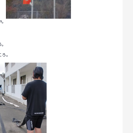
中。
う。
ころ。