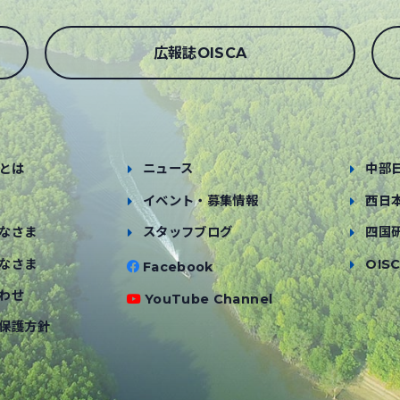
広報誌OISCA
とは
ニュース
中部
イベント・募集情報
西日
なさま
スタッフブログ
四国
なさま
OISC
Facebook
わせ
YouTube Channel
保護方針