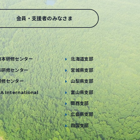
会員・支援者のみなさま
日本研修センター
北海道支部
本研修センター
宮城県支部
研修センター
山梨県支部
A International
富山県支部
関西支部
広島県支部
四国支部