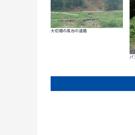
大切畑の高台の道路
パ