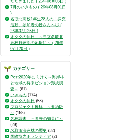
ただきました ( 26年08月03日 )
7月のいきもの ( 26年08月01日
)
名取北高校1年生28人の「探究
活動」参加者の皆さんへ① (
26年07月25日 )
オタクの休日 ～県立名取北
高校野球部の応援に～ ( 26年
07月20日 )
カテゴリー
Post2020年に向けて～海岸林
と地域の将来ビジョン形成調
査～
(61)
いきもの
(174)
オタクの休日
(58)
プロジェクト推移 ～要約版
～
(158)
各種調査 ～将来の知見に～
(29)
名取市海岸林の歴史
(32)
国際協力ボランティア
(2)