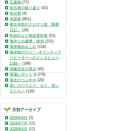
広葉樹
(77)
担当者の振り返り
(43)
未分類
(4)
本部発
(861)
東京本部のクロマツ苗「観察
日記」
(26)
松枯れなど病虫害対策
(52)
海外との連携・発信
(101)
海岸林あれこれ
(154)
海岸林の“ひと”～ボランティア
リピーターへのインタビュー
記録～
(198)
清藤先生の視点
(45)
現場レポート
(1,579)
省太のつぶやき
(20)
若い人たちより。また、若い
人たちへ
(126)
月別アーカイブ
2026年8月
(3)
2026年7月
(12)
2026年6月
(11)