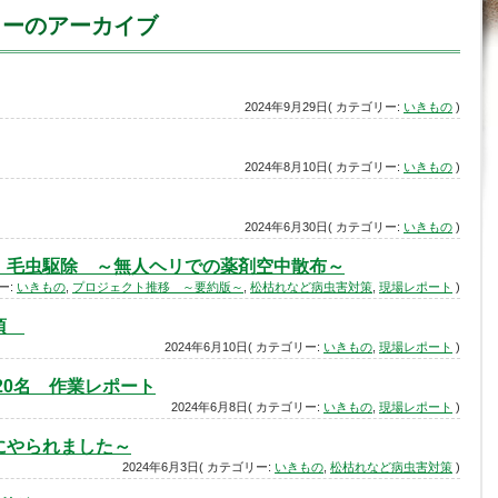
ゴリーのアーカイブ
2024年9月29日( カテゴリー:
いきもの
)
2024年8月10日( カテゴリー:
いきもの
)
2024年6月30日( カテゴリー:
いきもの
)
）毛虫駆除 ～無人ヘリでの薬剤空中散布～
ー:
いきもの
,
プロジェクト推移 ～要約版～
,
松枯れなど病虫害対策
,
現場レポート
)
事項
2024年6月10日( カテゴリー:
いきもの
,
現場レポート
)
ン20名 作業レポート
2024年6月8日( カテゴリー:
いきもの
,
現場レポート
)
にやられました～
2024年6月3日( カテゴリー:
いきもの
,
松枯れなど病虫害対策
)