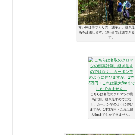
青い棒は手づくりの「測竿」。継ぎ足
高を計測します。10mまで計測でき
す。
こちらは名取のクロマツの樹
高計測。継ぎ足すのではな
く、カーボン竿のように伸び
ますが、1本3万円・これは最
大8mまでしかできません。