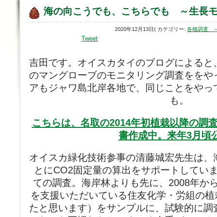
海の向こうでも、こちらでも ～生長
2020年12月13日( カテゴリー:
各種調査 
Tweet
吉田です。オイスカタイのブログによると
のマングローブのモニタリング調査ををや
アもジャワ島北岸各地で、同じことをやっ
も。
こちらは、名取の2014年初植栽以降の調査報
書作成中。来年3月頃
オイスカ緑化技術参事の清藤城宏先生は、
とにCO2固定量の算出をサポートしてい
ての調査。海岸林よりも先に、2008年か
を支援いただいている住友化学・労組の植栽
たと思います）をサンプルに、試験的に調