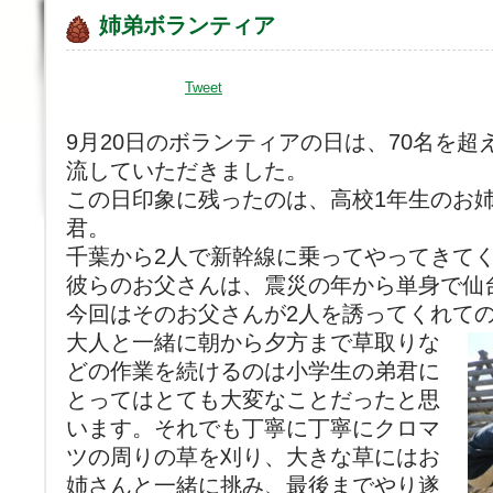
姉弟ボランティア
Tweet
9月20日のボランティアの日は、70名を
流していただきました。
この日印象に残ったのは、高校1年生のお姉
君。
千葉から2人で新幹線に乗ってやってきて
彼らのお父さんは、震災の年から単身で仙
今回はそのお父さんが2人を誘ってくれて
大人と一緒に朝から夕方まで草取りな
どの作業を続けるのは小学生の弟君に
とってはとても大変なことだったと思
います。それでも丁寧に丁寧にクロマ
ツの周りの草を刈り、大きな草にはお
姉さんと一緒に挑み、最後までやり遂