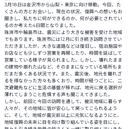
3月18日は金沢市から山梨・東京に向け移動。今回、た
くさんの方とお会いし、現在の状況、復興への想いもお
聞きし、私たちに何ができるのか、何が必要とされてい
るのか考えた4日間となりました。
珠洲市や輪島市は、震災により大きな被害を受けた地域
でもあります。珠洲市には12月に引き続き訪問させてい
ただきましたが、大きな道路などは復旧し、宿泊施設や
お店なども少しずつ営業を再開したり、時間を延ばして
営業している様子が見られました。しかし、壊れたまま
の建物や崩れた山など、そのままになっている場所もま
だまだ多くある状況です。また、震災後、地元を離れざ
るを得なかった方々も多くおり、時間が経つごとに、二
次避難先などに生活の基盤が移れば、地元に戻る選択が
薄れてしまうこと危惧する声も聞こえてきました。
しかし、前回と今回の訪問を通して、被災地域に暮らす
人々が、その地域に皆が安心して戻ってこられるよう
に、そして、地域が震災前以上に元気になるようにと、
地域復興の未来に目を向け取り組んでいる姿を目にし、