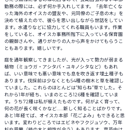
勤務の際には、必ず何か手入れしてます。「去年亡くな
った海外のオイスカの盟友や、元同僚のご子息の木」を
決めて植えたので、彼らを思い出しながら世話をしてい
ます。水遣りなどに協力してくれる職員もいます。作業
をしていると、オイスカ事務所階下に入っている保育園
の親御さんや、通りがかりの人から声をかけてもらうこ
ともあります。嬉しいです。
庭を通年観察してきましたが、光が入って勢力が弱まる
植物（ミョウガ・アシタバ・ユキノシタなど）もあれ
ば、いい意味でも悪い意味でも息を吹き返す埋土種子も
あります。伐採前は少なくとも54種の樹木と草を確認し
ていました。これらのほとんどは”知らね”草でした。そ
れから1年が経ち、いまのところ126種を確認していま
す。うち72種は私が植えたものです。何がよく育って、
何の花が長く咲くかなど……新しく知ることばかりです。
あと1年経てば、オイスカ本部「花ごよみ」もできると思
います。変わりどころではエビネやフクジュソウ、万年
杉や風蘭（柿の木と相性が合う）もあります。育苗中は