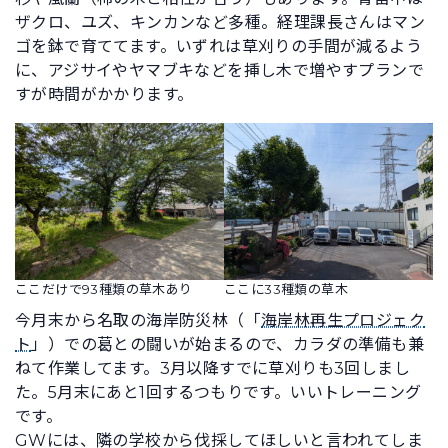
ザクロ、ユズ、キンカンなど多種。経理課長さんはマン
ゴを鉢で育ててます。いずれは草刈りの手間が減るよう
に、アジサイやヤマブキなどを挿し木で増やすプランで
すが時間がかかります。
ここだけで93種類の草木あり
ここに33種類の草木
今月末から名取の海岸防災林（「
海岸林再生プロジェク
ト
」）での葛との闘いが始まるので、カラダの準備も兼
ねて作業してます。3月以降すでに草刈りも3回しまし
た。5月末にあと1回するつもりです。いいトレーニング
です。
GWには、隣の学校から伐採してほしいと言われてしま