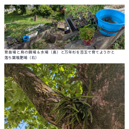
育苗場と鳥の餌場＆水場（奥）と
万年杉を苔玉で育てようかと
落ち葉堆肥場（右）