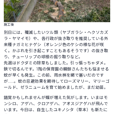
施工後
別日には、殲滅したいツル類（ヤブガラシ・ヘクソカズ
ラ・ヤマイモ）や、各行政が抜き取りを推奨している外
来種ナガミヒナゲシ（オレンジ色のケシの様な花が咲
く。かぶれを引き起こすこともあるそうです）の抜き取
り、チューリップの球根の掘り取りなど。
先週はドクダミの除草もしました。引っ張っちゃダメ。
鋏で切るんです。1階の保育園の親御さんたちも悩ませる
蚊が早くも発生。この前、雨水桝を網で塞いだのです
が……。蚊の忌避効果を期待してローズマリー、マリーゴ
ールド、ゼラニュームを育て始めましたが、まだ幼苗。
錯覚かもしれませんが蝶が増えた気がします。いまはモ
ンシロ、アゲハ、クロアゲハ、アオスジアゲハが飛んで
います。今日は、自生したユキノシタ（草本）も新たに