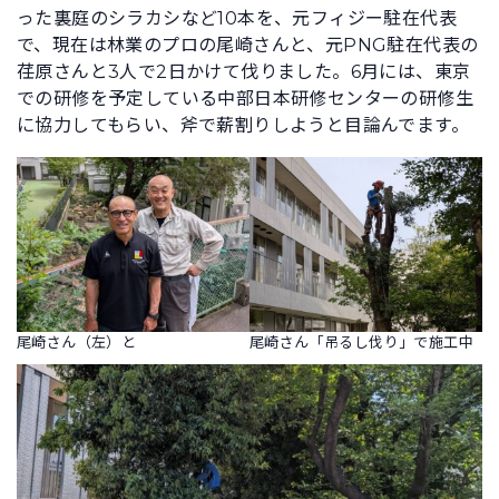
った裏庭のシラカシなど10本を、元フィジー駐在代表
で、現在は林業のプロの尾崎さんと、元PNG駐在代表の
荏原さんと3人で2日かけて伐りました。6月には、東京
での研修を予定している中部日本研修センターの研修生
に協力してもらい、斧で薪割りしようと目論んでます。
尾崎さん（左）と
尾崎さん「吊るし伐り」で施工中