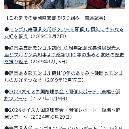
【これまでの静岡県支部の取り組み 関連記事】
●
モンゴル静岡県支部がツアーを開催 10周年にさらなる
友好を誓う
（2019年8月7日）
●
静岡県支部モンゴル訪問 10 周年記念式典環境観光大
臣とブルガン県知事より感謝状10 年の歩みと友好の歴史
を振り返る
（2019年12月3日）
●
静岡県支部モンゴル植林10年のあゆみ～静岡とモンゴ
ルの友好をつなぐ
（2019年12月17日）
●
2023オイスカ国際理事会・開催レポート 後編〜浜
松ツアー〜
（2023年11月9日）
●
2024オイスカ国際理事会・開催レポート 後編〜静
岡ツアー〜
（2024年10月29日）
●
静岡県支部 モンゴルツアー2025レポート
（2025年8