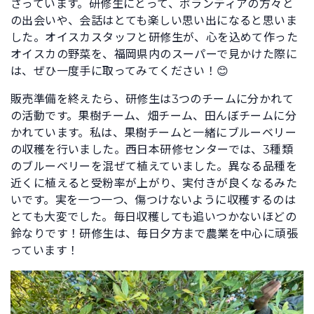
さっています。研修生にとって、ボランティアの方々と
の出会いや、会話はとても楽しい思い出になると思いま
した。オイスカスタッフと研修生が、心を込めて作った
オイスカの野菜を、福岡県内のスーパーで見かけた際に
は、ぜひ一度手に取ってみてください！😊
販売準備を終えたら、研修生は3つのチームに分かれて
の活動です。果樹チーム、畑チーム、田んぼチームに分
かれています。私は、果樹チームと一緒にブルーベリー
の収穫を行いました。西日本研修センターでは、3種類
のブルーベリーを混ぜて植えていました。異なる品種を
近くに植えると受粉率が上がり、実付きが良くなるみた
いです。実を一つ一つ、傷つけないように収穫するのは
とても大変でした。毎日収穫しても追いつかないほどの
鈴なりです！研修生は、毎日夕方まで農業を中心に頑張
っています！