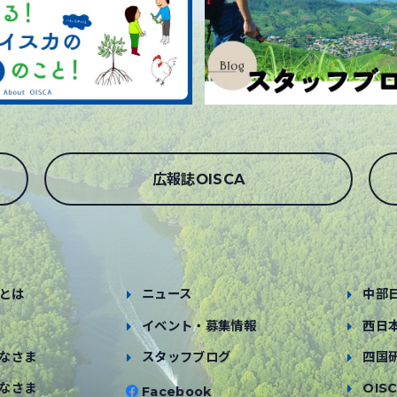
広報誌OISCA
とは
ニュース
中部
イベント・募集情報
西日
なさま
スタッフブログ
四国
なさま
OISC
Facebook