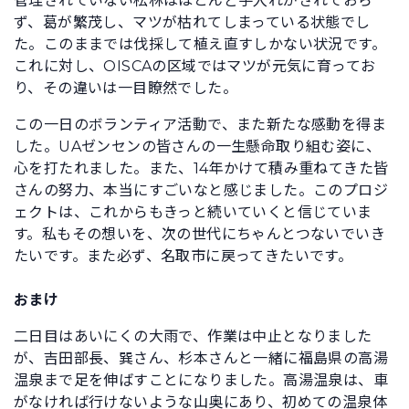
管理されていない松林はほとんど手入れがされておら
ず、葛が繁茂し、マツが枯れてしまっている状態でし
た。このままでは伐採して植え直すしかない状況です。
これに対し、OISCAの区域ではマツが元気に育ってお
り、その違いは一目瞭然でした。
この一日のボランティア活動で、また新たな感動を得ま
した。UAゼンセンの皆さんの一生懸命取り組む姿に、
心を打たれました。また、14年かけて積み重ねてきた皆
さんの努力、本当にすごいなと感じました。このプロジ
ェクトは、これからもきっと続いていくと信じていま
す。私もその想いを、次の世代にちゃんとつないでいき
たいです。また必ず、名取市に戻ってきたいです。
おまけ
二日目はあいにくの大雨で、作業は中止となりました
が、吉田部長、巽さん、杉本さんと一緒に福島県の高湯
温泉まで足を伸ばすことになりました。高湯温泉は、車
がなければ行けないような山奥にあり、初めての温泉体