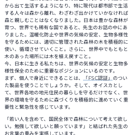
から出て生活するようになり、特に現代は都市部で生活
する人々は森から離れ、わざわざ出かけていかなければ
森と親しむことはなくなりました。日本は豊かな森林が
育つ、世界でも稀有な国であると、先生のお話の中にあ
りました。温暖化防止や世界の気候の安定、生物多様性
を守るためには、適切に管理された森林の木を積極的に
使い、循環させていくこと。さらに、世界中でもともと
木のあった場所には木を植え戻すこと。
今、日本に生きる私たちは、世界の気候の安定と生物多
様性保全のために重要なポジションにいるのです。
まず、個人で身近にできることは、
「FSC認証」
のつい
た製品を使うことでしょうか。そして、オイスカとし
て、世界各地の地元住民の暮らしを守るだけでなく、世
界の環境を守るために森づくりを積極的に進めていく重
要性と緊急性を感じています。
「若い人を含めて、国民全体で森林について考えて欲し
い。勉強して欲しいと願っています」と結ばれた先生の
お言葉の重みを実感しています。