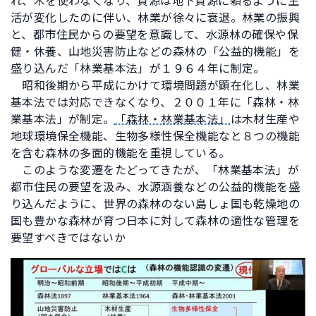
れ、木を使わなくなり、資源は地下資源に頼るように生
活が変化したのに伴い、林業が徐々に衰退。林業の振興
と、都市住民からの要望を意識して、水源林の確保や保
健・休養、山地災害防止などの森林の「公益的機能」を
盛り込んだ「林業基本法」が１９６４年に制定。
昭和後期から平成にかけて環境問題が顕在化し、林業
基本法では対応できなくなり、２００１年に「森林・林
業基本法」が制定。
「森林・林業基本法」
は木材生産や
地球環境保全機能、生物多様性保全機能なと８つの機能
を含む森林の多面的機能を重視している。
このような変遷をたどってきたが、「林業基本法」が
都市住民の要望を汲み、水源涵養などの公益的機能を盛
り込んだように、世界の森林のない島しょ国も乾燥地の
国も豊かな森林が育つ日本に対して森林の適性な管理を
要望すべきではないか