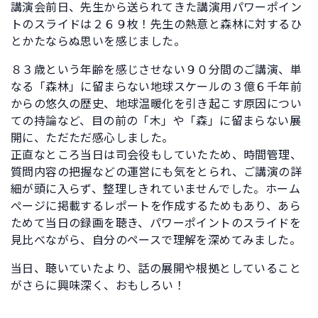
講演会前日、先生から送られてきた講演用パワーポイン
トのスライドは２６９枚！先生の熱意と森林に対するひ
とかたならぬ思いを感じました。
８３歳という年齢を感じさせない９０分間のご講演、単
なる「森林」に留まらない地球スケールの３億６千年前
からの悠久の歴史、地球温暖化を引き起こす原因につい
ての持論など、目の前の「木」や「森」に留まらない展
開に、ただただ感心しました。
正直なところ当日は司会役もしていたため、時間管理、
質問内容の把握などの運営にも気をとられ、ご講演の詳
細が頭に入らず、整理しきれていませんでした。ホーム
ぺージに掲載するレポートを作成するためもあり、あら
ためて当日の録画を聴き、パワーポイントのスライドを
見比べながら、自分のペースで理解を深めてみました。
当日、聴いていたより、話の展開や根拠としていること
がさらに興味深く、おもしろい！