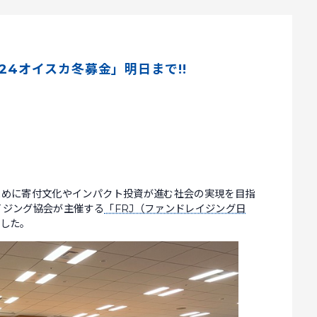
24オイスカ冬募金」明日まで!!
ために寄付文化やインパクト投資が進む社会の実現を目指
イジング協会が主催する
「FRJ（ファンドレイジング日
した。