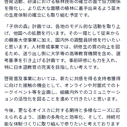
啓発活動、砂漠における植林技術の確立の面で協力関係
を強化し、より広大な面積の植林に着手出来るよう苗木
の生産体制の確立にも取り組む予定です。
「子供の森」計画では、各地のモデル的な活動を取り上
げ、他国への拡散を行います。その一環として従来から
の親善大使事業に加え、国内外の調整員研修を行いたい
と思います。人材育成事業では、研修生の質の向上を図
るため、送り出し側に大学等の高等教育機関を含め、選
考基準を引き上げる計画です。事前研修にも力を入れ、
特に日本語教育の充実を目指したい考えです。
啓発普及事業においては、新たに共感を得る支持者獲得
に向けた接触の機会として、オンラインや対面式でのト
ークイベント等を企画し、組織内外でのコミュニケーシ
ョンの活性化を図ることを進めて行きたいと思います。
今後、更なるオイスカに対する期待と多様なニーズに応
えられるよう、活動の多角化と効率化、そして、持続可
能な体制づくりに取り組んで参りたいと考えております