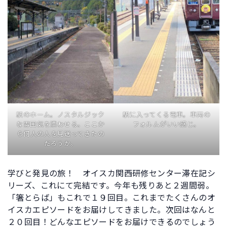
駅のホーム。ノスタルジック
駅に入ってくる電車。車両の
な雰囲気を漂わせる。ここか
フォルムがいい感じ。
ら何人の人を見送ってきたの
だろうか。
学びと発見の旅！ オイスカ関西研修センター滞在記シ
リーズ、これにて完結です。今年も残りあと２週間弱。
「箸とらば」もこれで１９回目。これまでたくさんのオ
イスカエピソードをお届けしてきました。次回はなんと
２０回目！どんなエピソードをお届けできるのでしょう