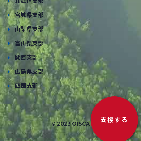
北海道支部
宮城県支部
山梨県支部
富山県支部
関西支部
広島県支部
四国支部
支援する
© 2023 OISCA