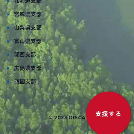
北海道支部
宮城県支部
山梨県支部
富山県支部
関西支部
広島県支部
四国支部
支援する
© 2023 OISCA