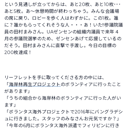
という見通しが立ってからは、あと20枚、あと10枚･･･
あと5枚。あ～休憩時間が終わっちゃう。みんな会議場
の席に戻り、ロビーを歩く人はわずかに。この1枚。誰
に？誰かもらってくれそうな人・・・あ！いた!!参議院議
員の田村まみさん。UAゼンセンの組織内議員で来年４
月の参議院選挙のため、ゼンセンあげて応援しているの
だそう。田村まみさんに直撃で手渡し。今日の目標の
200枚達成！
リーフレットを手に取ってくださる方の中には、
「
海岸林再生プロジェクト
のボランティアに行ったこと
があります」
「うちの組合から海岸林のボランティアに行った人がい
ます」
「ボランタス海外プロジェクトで2016年にバングラデシ
ュに行きました。スタッフのみなさんお元気ですか？」
「今年の6月にボランタス海外派遣でフィリピンに行き