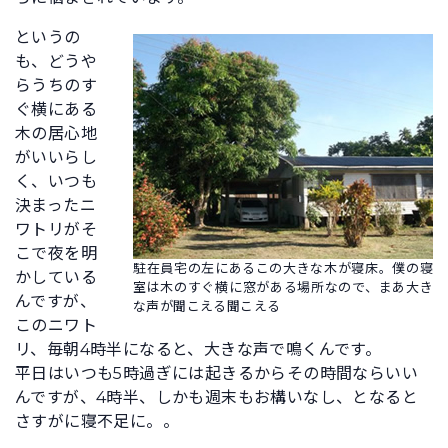
というの
も、どうや
らうちのす
ぐ横にある
木の居心地
がいいらし
く、いつも
決まったニ
ワトリがそ
こで夜を明
駐在員宅の左にあるこの大きな木が寝床。僕の寝
かしている
室は木のすぐ横に窓がある場所なので、まあ大き
んですが、
な声が聞こえる聞こえる
このニワト
リ、毎朝4時半になると、大きな声で鳴くんです。
平日はいつも5時過ぎには起きるからその時間ならいい
んですが、4時半、しかも週末もお構いなし、となると
さすがに寝不足に。。