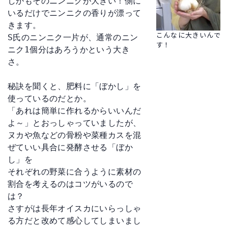
しかもそのニンニクが大きい！側に
いるだけでニンニクの香りが漂って
きます。

こんなに大きいんで
S氏のニンニク一片が、通常のニン
す！
ニク1個分はあろうかという大き
さ。

秘訣を聞くと、肥料に「ぼかし」を
使っているのだとか。

「あれは簡単に作れるからいいんだ
よ～」とおっしゃっていましたが、

ヌカや魚などの骨粉や菜種カスを混
ぜていい具合に発酵させる「ぼか
し」を

それぞれの野菜に合うように素材の
割合を考えるのはコツがいるので
は？

さすがは長年オイスカにいらっしゃ
る方だと改めて感心してしまいまし