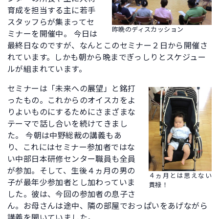
育成を担当する主に若手
スタッフらが集まってセ
昨晩のディスカッション
ミナーを開催中。 今日は
最終日なのですが、なんとこのセミナー２日から開催さ
れています。しかも朝から晩までぎっしりとスケジュー
ルが組まれています。
セミナーは「未来への展望」と銘打
ったもの。これからのオイスカをよ
りよいものにするためにさまざまな
テーマで話し合いを続けてきまし
た。 今朝は中野総裁の講義もあ
り、これにはセミナー参加者ではな
い中部日本研修センター職員も全員
が参加。そして、生後４ヵ月の男の
４ヵ月とは思えない
子が最年少参加者とし加わっていま
貫禄！
した。彼は、今回の参加者の息子さ
ん。お母さんは途中、隣の部屋でおっぱいをあげながら
講義を聞いていました。