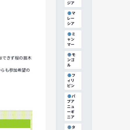
ジア
マ
レー
シア
ミ
ャン
マー
モ
はできず桜の苗木
ンゴ
ル
からも参加希望の
フ
ィリ
ピン
パ
プア
ニュ
ーギ
ニア
タ