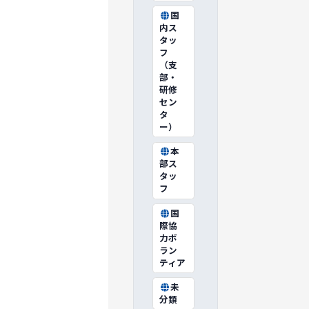
国
内ス
タッ
フ
（支
部・
研修
セン
タ
ー）
本
部ス
タッ
フ
国
際協
力ボ
ラン
ティア
未
分類