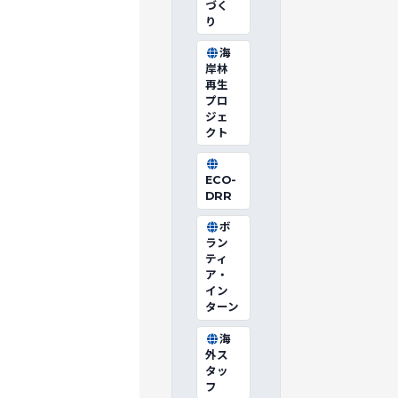
づく
り
海
岸林
再生
プロ
ジェ
クト
ECO-
DRR
ボ
ラン
ティ
ア・
イン
ターン
海
外ス
タッ
フ