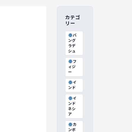
カテゴ
リー
バ
ング
ラデ
シュ
フ
ィジ
ー
イ
ンド
イ
ンド
ネシ
ア
カ
ンボ