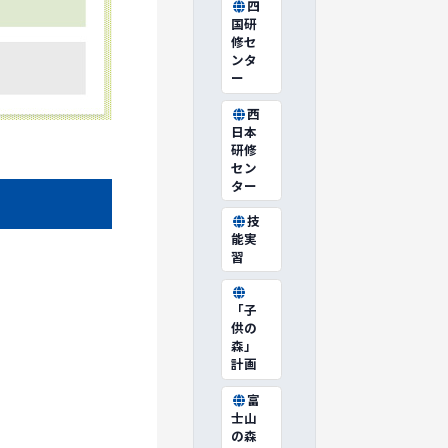
四
国研
修セ
ンタ
ー
西
日本
研修
セン
ター
技
能実
習
「子
供の
森」
計画
富
士山
の森