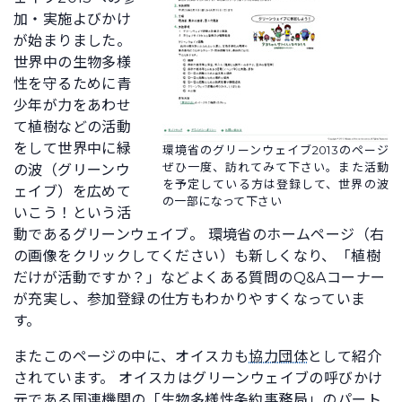
加・実施よびかけ
が始まりました。
世界中の生物多様
性を守るために青
少年が力をあわせ
て植樹などの活動
をして世界中に緑
環境省のグリーンウェイブ2013のページ
ぜひ一度、訪れてみて下さい。また活動
の波（グリーンウ
を予定している方は登録して、世界の波
ェイブ）を広めて
の一部になって下さい
いこう！という活
動であるグリーンウェイブ。 環境省のホームページ（右
の画像をクリックしてください）も新しくなり、「植樹
だけが活動ですか？」などよくある質問のQ&Aコーナー
が充実し、参加登録の仕方もわかりやすくなっていま
す。
またこのページの中に、オイスカも
協力団体
として紹介
されています。 オイスカはグリーンウェイブの呼びかけ
元である国連機関の「生物多様性条約事務局」のパート