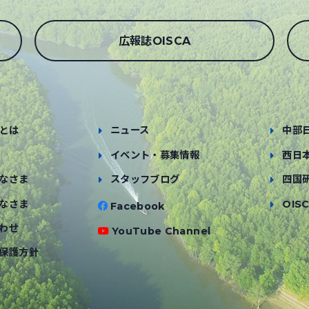
広報誌OISCA
とは
ニュース
中部
イベント・募集情報
西日
なさま
スタッフブログ
四国
なさま
OISC
Facebook
わせ
YouTube Channel
保護方針