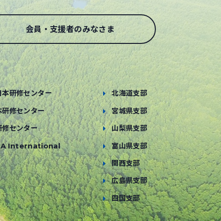
会員・支援者のみなさま
日本研修センター
北海道支部
本研修センター
宮城県支部
研修センター
山梨県支部
A International
富山県支部
関西支部
広島県支部
四国支部