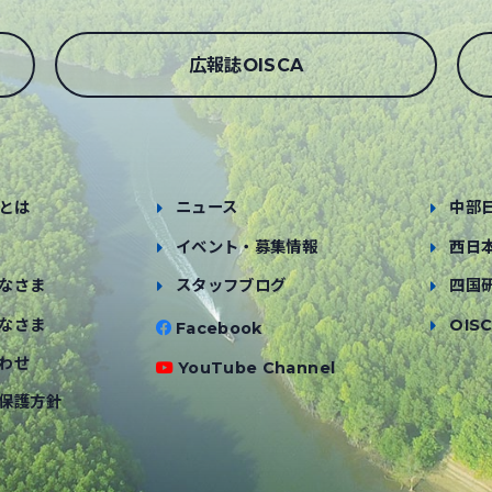
広報誌OISCA
とは
ニュース
中部
イベント・募集情報
西日
なさま
スタッフブログ
四国
なさま
OISC
Facebook
わせ
YouTube Channel
保護方針