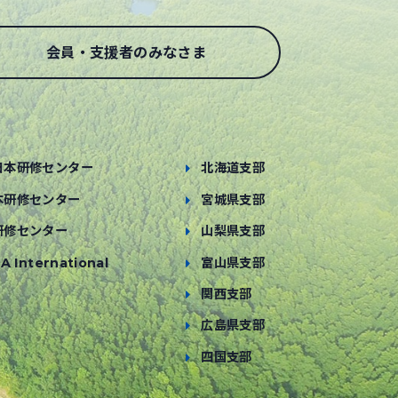
会員・支援者のみなさま
日本研修センター
北海道支部
本研修センター
宮城県支部
研修センター
山梨県支部
A International
富山県支部
関西支部
広島県支部
四国支部