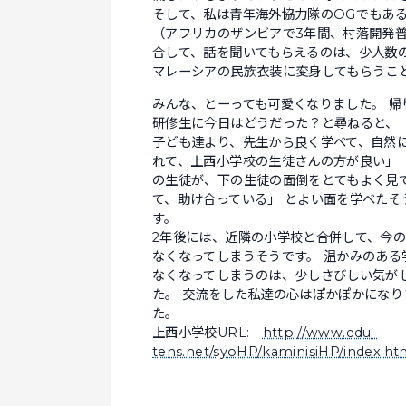
そして、私は青年海外協力隊のOGでもあ
（アフリカのザンビアで3年間、村落開発
合して、話を聞いてもらえるのは、少人数
マレーシアの民族衣装に変身してもらうこ
みんな、とーっても可愛くなりました。 帰
研修生に今日はどうだった？と尋ねると、 
子ども達より、先生から良く学べて、自然
れて、上西小学校の生徒さんの方が良い」 
の生徒が、下の生徒の面倒をとてもよく見
て、助け合っている」 とよい面を学べたそ
す。
2年後には、近隣の小学校と合併して、今
なくなってしまうそうです。 温かみのある
なくなってしまうのは、少しさびしい気が
た。 交流をした私達の心はぽかぽかになり
た。
上西小学校URL:
http://www.edu-
tens.net/syoHP/kaminisiHP/index.ht