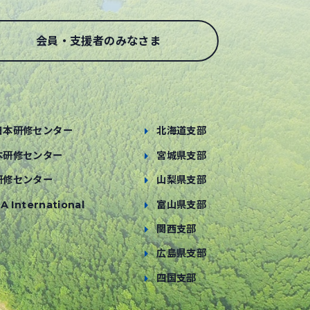
会員・支援者のみなさま
日本研修センター
北海道支部
本研修センター
宮城県支部
研修センター
山梨県支部
A International
富山県支部
関西支部
広島県支部
四国支部