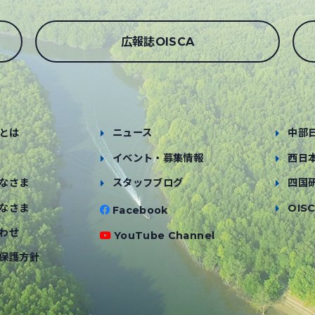
広報誌OISCA
とは
ニュース
中部
イベント・募集情報
西日
なさま
スタッフブログ
四国
なさま
OISC
Facebook
わせ
YouTube Channel
保護方針