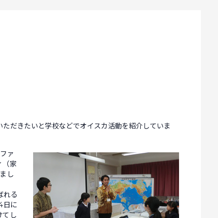
いただきたいと学校などでオイスカ活動を紹介していま
リファ
ィ（家
まし
ばれる
4日に
けてし