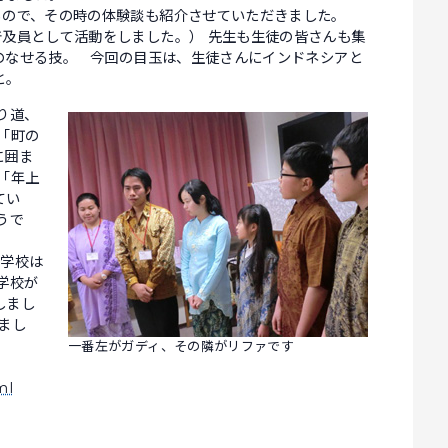
るので、その時の体験談も紹介させていただきました。
普及員として活動をしました。） 先生も生徒の皆さんも集
のなせる技。 今回の目玉は、生徒さんにインドネシアと
と。
り道、
「町の
に囲ま
「年上
てい
うで
の学校は
学校が
しまし
まし
一番左がガディ、その隣がリファです
ml