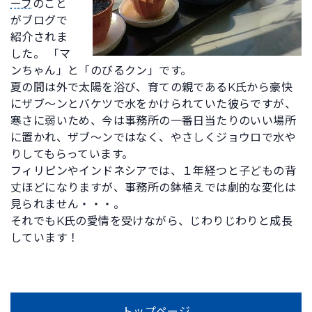
ーブ
のこと
がブログで
紹介されま
した。 「マ
ンちゃん」と「のびるクン」です。
夏の間は外で太陽を浴び、育ての親であるK氏から豪快
にザブ～ンとバケツで水をかけられていた彼らですが、
寒さに弱いため、今は事務所の一番日当たりのいい場所
に置かれ、ザブ～ンではなく、やさしくジョウロで水や
りしてもらっています。
フィリピンやインドネシアでは、１年経つと子どもの背
丈ほどになりますが、事務所の鉢植えでは劇的な変化は
見られません・・・。
それでもK氏の愛情を受けながら、じわりじわりと成長
しています！
トップページ