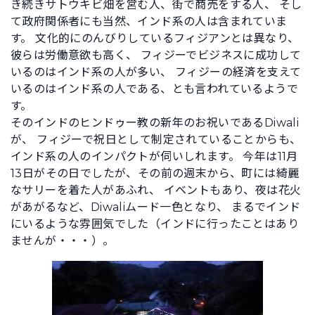
き続きサトウキビ畑を営む人、街で商売をする人、 そし
て政府関係者にも当然、インド系の人は含まれていま
す。 文化的にのんびりしているフィジアンとは異なり、
彼らは労働意欲も高く、 フィジーでビジネスに成功して
いるのはインド系の人が多い、 フィジーの経済を支えて
いるのはインド系の人である、とも言われているようで
す。
そのインドのヒンドゥー教の新年のお祝いであるDiwali
が、 フィジーで祝日として制定されていることからも、
インド系の人のインパクトが伺いしれます。 今年は11月
13日がその日でしたが、その前の週末から、町には綺麗
なサリーを着た人があふれ、 イベントもあり、夜は花火
があがるなど、Diwaliムード一色となり、 まるでインド
にいるような雰囲気でした（インドに行ったことはあり
ませんが・・・）。