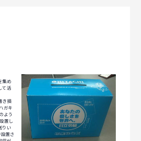
！
を集め
して活
書き損
ハガキ
のよう
設置し
送りい
時設置さ