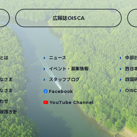
広報誌OISCA
とは
ニュース
中部
イベント・募集情報
西日
なさま
スタッフブログ
四国
なさま
OISC
Facebook
わせ
YouTube Channel
保護方針