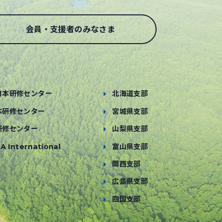
会員・支援者のみなさま
日本研修センター
北海道支部
本研修センター
宮城県支部
研修センター
山梨県支部
A International
富山県支部
関西支部
広島県支部
四国支部