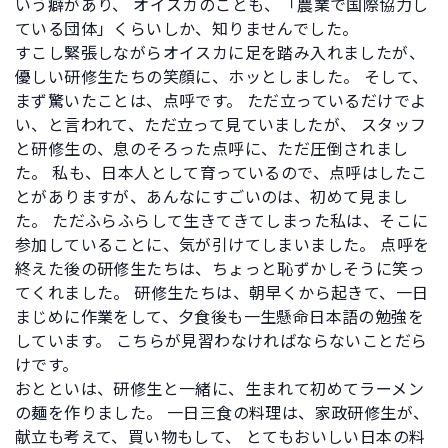
いう癖があり、 オイスカのことも、「農業で国際協力し
ている団体」くらいしか、知りませんでした。
すこし緊張しながらオイスカに足を踏み入れましたが、
優しい研修生たちの笑顔に、ホッとしました。 そして、
まず驚いたことは、点呼です。 ただ立っているだけでよ
い、と言われて、ただ立って見ていましたが、 スタッフ
と研修生の、息のそろった点呼に、ただ圧倒されまし
た。 私も、日本人として育っているので、点呼はしたこ
とがありますが、あんなにすごいのは、初めて見まし
た。 ただふらふらして生きてきてしまった私は、そこに
参加していることに、気が引けてしまいました。 点呼を
終えた後の研修生たちは、ちょっと恥ずかしそうに笑っ
てくれました。 研修生たちは、朝早くから起きて、一日
まじめに作業をして、夕食後も一生懸命日本語の勉強を
しています。 こちらが見習わなければならないことだら
けです。
おとといは、研修生と一緒に、生まれて初めてラーメン
の麺を作りました。 一日三食の料理は、家政研修生が、
献立も考えて、買い物もして、 とてもおいしい日本の料