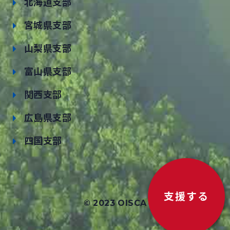
北海道支部
宮城県支部
山梨県支部
富山県支部
関西支部
広島県支部
四国支部
支援する
© 2023 OISCA