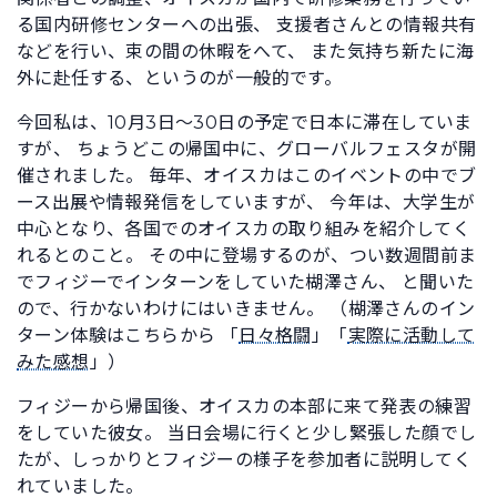
る国内研修センターへの出張、 支援者さんとの情報共有
などを行い、束の間の休暇をへて、 また気持ち新たに海
外に赴任する、というのが一般的です。
今回私は、10月3日～30日の予定で日本に滞在していま
すが、 ちょうどこの帰国中に、グローバルフェスタが開
催されました。 毎年、オイスカはこのイベントの中でブ
ース出展や情報発信をしていますが、 今年は、大学生が
中心となり、各国でのオイスカの取り組みを紹介してく
れるとのこと。 その中に登場するのが、つい数週間前ま
でフィジーでインターンをしていた楜澤さん、 と聞いた
ので、行かないわけにはいきません。 （楜澤さんのイン
ターン体験はこちらから 「
日々格闘
」「
実際に活動して
みた感想
」）
フィジーから帰国後、オイスカの本部に来て発表の練習
をしていた彼女。 当日会場に行くと少し緊張した顔でし
たが、しっかりとフィジーの様子を参加者に説明してく
れていました。