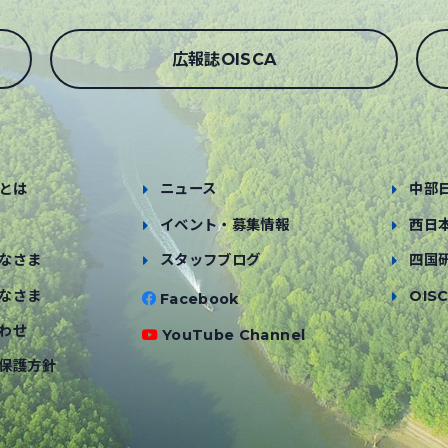
広報誌OISCA
とは
ニュース
中部
イベント・募集情報
西日
なさま
スタッフブログ
四国
なさま
OISC
Facebook
わせ
YouTube Channel
保護方針