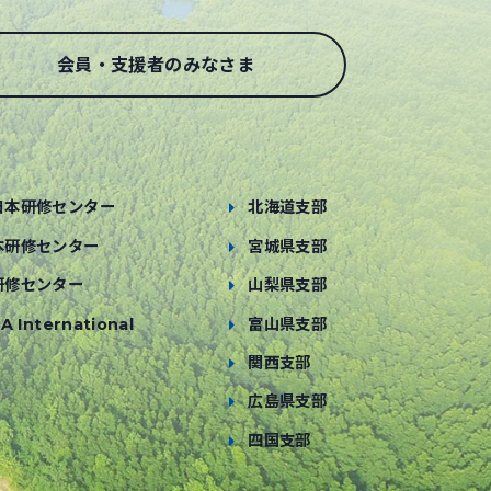
会員・支援者のみなさま
日本研修センター
北海道支部
本研修センター
宮城県支部
研修センター
山梨県支部
A International
富山県支部
関西支部
広島県支部
四国支部